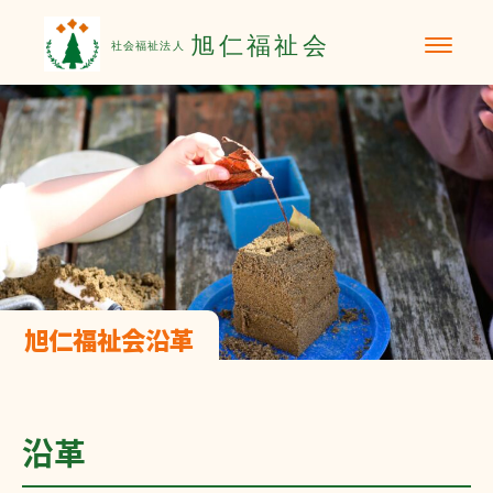
ホーム
しらゆり保育園
旭町保育園
旭仁福祉会沿革
沿革